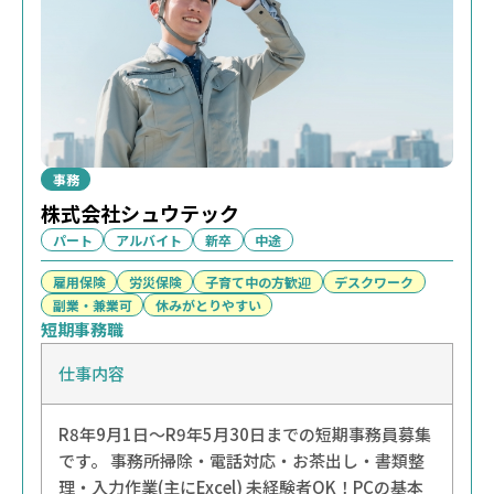
事務
株式会社シュウテック
パート
アルバイト
新卒
中途
雇用保険
労災保険
子育て中の方歓迎
デスクワーク
副業・兼業可
休みがとりやすい
短期事務職
仕事内容
R8年9月1日～R9年5月30日までの短期事務員募集
です。 事務所掃除・電話対応・お茶出し・書類整
理・入力作業(主にExcel) 未経験者OK！PCの基本