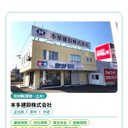
技術職(建築・土木)
本多建設株式会社
正社員
新卒
中途
雇用保険
労災保険
厚生年金
健康保険