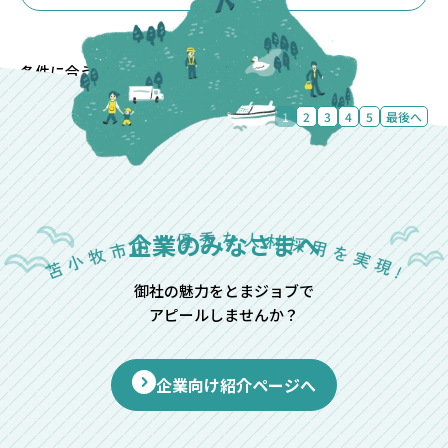
条件に合う求人
1~4件目を表
87件
示中
1
2
3
4
5
最後へ
企業のみなさまへ
御社の魅力をとまジョブで
アピールしませんか？
企業向け紹介ページへ