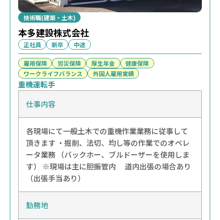
技術職(建築・土木)
本多建設株式会社
正社員
新卒
中途
雇用保険
労災保険
厚生年金
健康保険
ワークライフバランス
外国人雇用実績
重機運転手
仕事内容
各現場にて一般土木での重機作業業務に従事して
頂きます ・掘削、法切、均し等の作業でのオペレ
ータ業務 （バックホー、ブルドーザーを使用しま
す） ※現場は主に胆振管内 道内出張の場合あり
（出張手当あり）
勤務地