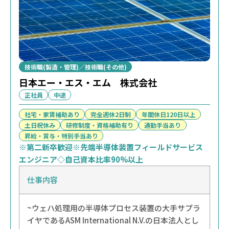
技術職(製造・管理)／技術職(その他)
日本エー・エス・エム 株式会社
正社員
中途
社宅・家賃補助あり
完全週休2日制
年間休日120日以上
土日祝休み
研修制度・資格補助有り
通勤手当あり
昇給・賞与・特別手当あり
※第二新卒歓迎※先端半導体装置フィールドサービス
エンジニア◇自己資本比率90%以上
仕事内容
~ウェハ処理用の半導体プロセス装置の大手サプラ
イヤであるASM International N.V.の日本法人とし