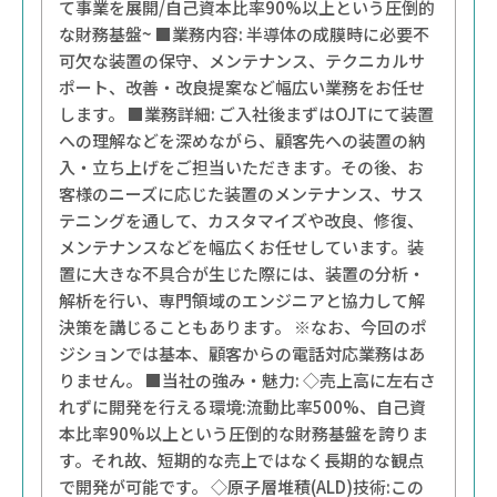
て事業を展開/自己資本比率90%以上という圧倒的
な財務基盤~ ■業務内容: 半導体の成膜時に必要不
可欠な装置の保守、メンテナンス、テクニカルサ
ポート、改善・改良提案など幅広い業務をお任せ
します。 ■業務詳細: ご入社後まずはOJTにて装置
への理解などを深めながら、顧客先への装置の納
入・立ち上げをご担当いただきます。その後、お
客様のニーズに応じた装置のメンテナンス、サス
テニングを通して、カスタマイズや改良、修復、
メンテナンスなどを幅広くお任せしています。装
置に大きな不具合が生じた際には、装置の分析・
解析を行い、専門領域のエンジニアと協力して解
決策を講じることもあります。 ※なお、今回のポ
ジションでは基本、顧客からの電話対応業務はあ
りません。 ■当社の強み・魅力: ◇売上高に左右さ
れずに開発を行える環境:流動比率500%、自己資
本比率90%以上という圧倒的な財務基盤を誇りま
す。それ故、短期的な売上ではなく長期的な観点
で開発が可能です。 ◇原子層堆積(ALD)技術:この