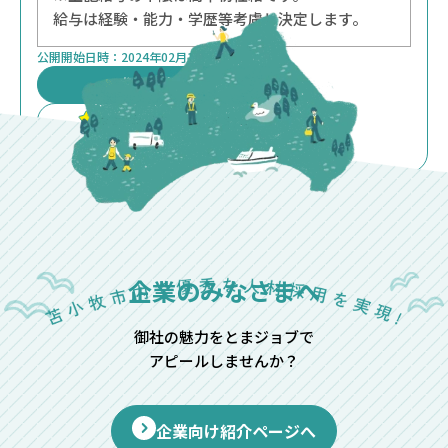
給与は経験・能力・学歴等考慮し決定します。
公開開始日時：
2024年02月13日
求人詳細を見る
検討中リストに入れる
企業のみなさまへ
御社の魅力をとまジョブで
アピールしませんか？
企業向け紹介ページへ