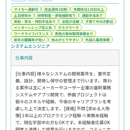
マイカー通勤可
完全週休2日制
年間休日120日以上
土日祝休み
研修制度・資格補助有り
通勤手当あり
昇給・賞与・特別手当あり
女性が活躍
子育て中の方歓迎
インターンシップ受入有
デスクワーク
ワークライフバランス
男性の育休取得実績あり
新卒の離職率が低い
休みがとりやすい
外国人雇用実績
システムエンジニア
仕事内容
[仕事内容] 様々なシステムの開発案件を、要件定
義、設計、開発し保守の管理まで行います。 携わ
る案件は主にメーカーやユーザー企業の基幹業務
システムやアプリ開発で、参画プロジェクトは
個々のスキルや経験、今後のキャリアプランを考
慮した上で決定します。 [資格] 不問 [求める人物
像] 1年以上のプログラミング経験 ※実務未経験
で、現在学習中の方もOKです。未経験者応募OK
顧客と連携して提案を行いますので、コミュニケ