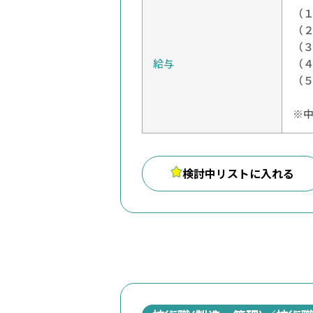
（１
（２
（
給与
（４
（
※
検討中リストに入れる