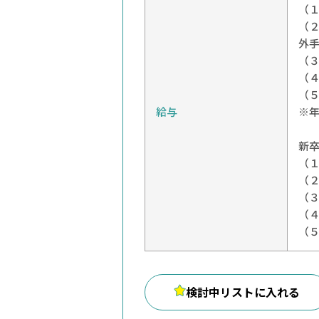
（１
（２
外
（
（４
（
給与
※
新
（１
（２
（
（４
（
検討中リストに入れる