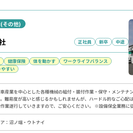
(その他)
社
正社員
新卒
中途
健康保険
体を動かす
ワークライフバランス
りやすい
動車産業を中心とした各種機械の組付・据付作業・保守・メンテナ
す。難易度が高いと感じるかもしれませんが、ハードル的なご心配
ら作業遂行していきますので、ご安心ください。 ※設備保全業務に
リア：
沼ノ端・ウトナイ