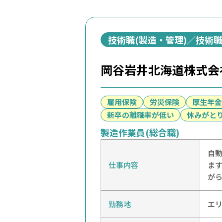
技術職(製造・管理)／技術職
岡谷岩井北海道株式会
雇用保険
労災保険
厚生年金
新卒の離職率が低い
休みがと
製造作業員(総合職)
自
仕事内容
ま
が
勤務地
エ