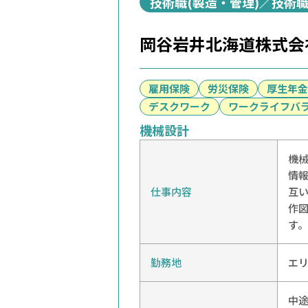
技術職(製造・管理)／技術職
岡谷岩井北海道株式会
雇用保険
労災保険
厚生年金
デスクワーク
ワークライフバ
機械設計
機械
情報
仕事内容
互い
作図
す
勤務地
エ
中