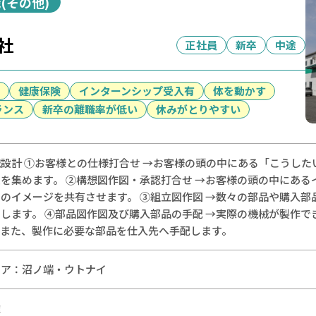
(その他)
社
正社員
新卒
中途
健康保険
インターンシップ受入有
体を動かす
ランス
新卒の離職率が低い
休みがとりやすい
設計 ➀お客様との仕様打合せ →お客様の頭の中にある「こうし
を集めます。 ②構想図作図・承認打合せ →お客様の頭の中にある
のイメージを共有させます。 ③組立図作図 →数々の部品や購入
します。 ④部品図作図及び購入部品の手配 →実際の機械が製作
。また、製作に必要な部品を仕入先へ手配します。
リア：
沼ノ端・ウトナイ
途