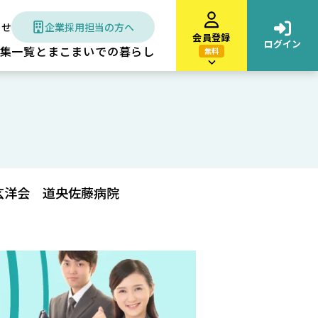
わせ
企業採用担当の方へ
会員登録
ログイン
集一覧
とまこまいでの暮らし
無料
玄洋会 道央佐藤病院